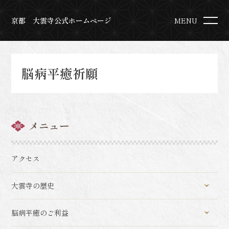
京都 大雲寺公式ホームページ
MENU
脳病平癒祈願
メニュー
アクセス
大雲寺の歴史
脳病平癒のご利益